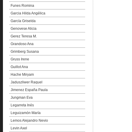
Funes Romina
Garcia Hilda Angélica
García Griselda
Genovese Alicia
Gerez Teresa M.
Grandoso Ana
Grimberg Susana
Gruss Irene
Guillot Ana
Hache Miryam
Jaduszliwer Raquel
Jimenez España Paula
Jungman Eva
Legarreta Inés
Leguizamón María
Lemos Alejandro Nevio
Levin Axel