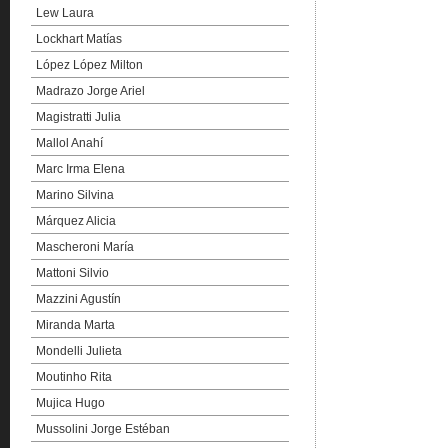
Lew Laura
Lockhart Matías
López López Milton
Madrazo Jorge Ariel
Magistratti Julia
Mallol Anahí
Marc Irma Elena
Marino Silvina
Márquez Alicia
Mascheroni María
Mattoni Silvio
Mazzini Agustín
Miranda Marta
Mondelli Julieta
Moutinho Rita
Mujica Hugo
Mussolini Jorge Estéban