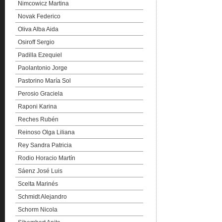
Nimcowicz Martina
Novak Federico
Oliva Alba Aida
Osiroff Sergio
Padilla Ezequiel
Paolantonio Jorge
Pastorino María Sol
Perosio Graciela
Raponi Karina
Reches Rubén
Reinoso Olga Liliana
Rey Sandra Patricia
Rodio Horacio Martín
Sáenz José Luis
Scelta Marinés
Schmidt Alejandro
Schorm Nicola