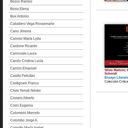
Bosco Ramiro
Bossi Elena
Bux Antonio
Caballero Vega Rossemarie
Cano Jimena
Canoso María Lyda
Cardone Ricardo
Carnovale Laura
Carolo Cristina Lucía
Carrizo Emanuel
Silvio Mattoni
,
Schmidt
Casillo Felicitas
Ensayo Literari
Colección Crític
Castignani Franco
Cheb Terrab Néstor
Cisnero Alberto
Coiro Eugenia
Colombini Marcelo
Colombo Jorge A.
Comotto María Isabel