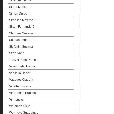
Sibemhart Anita
Silber Marcos
Simón Diego
Simpson Máximo
Sirtori Fernando D.
Slednew Susana
Solinas Enrique
Stefanini Susana
Szac Ivana
Terlizzi Prina Pamela
Valenzuela Joaquín
Vassallo Isabel
Vázquez Claudia
Villalba Susana
Vinderman Paulina
Vini Lucas
Waisman Alicia
Wernicke Guadalupe