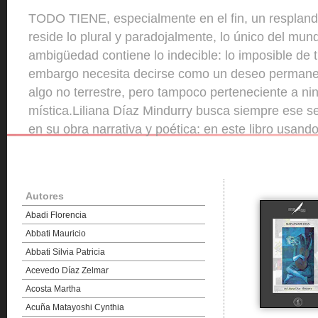
n resplandor. En ese resplandor
ico del mundo. Esa absoluta
osible de transmitir, que sin
eo permanente y nunca saciado de
ciente a ninguna categoría
mpre ese sentido de indecibilidad
libro usando como referente diez
bein; modernos como De Chirico,
Picasso y el argentino Antonio
Autores
Abadi Florencia
Abbati Mauricio
Abbati Silvia Patricia
Acevedo Díaz Zelmar
Acosta Martha
Acuña Matayoshi Cynthia