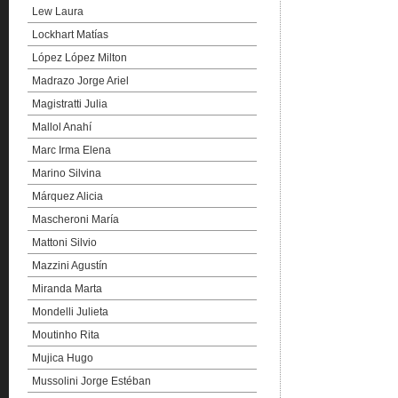
Lew Laura
Lockhart Matías
López López Milton
Madrazo Jorge Ariel
Magistratti Julia
Mallol Anahí
Marc Irma Elena
Marino Silvina
Márquez Alicia
Mascheroni María
Mattoni Silvio
Mazzini Agustín
Miranda Marta
Mondelli Julieta
Moutinho Rita
Mujica Hugo
Mussolini Jorge Estéban