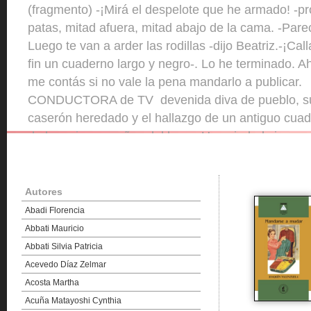
(fragmento) -¡Mirá el despelote que he armado! -pro
patas, mitad afuera, mitad abajo de la cama. -Pare
Luego te van a arder las rodillas -dijo Beatriz.-¡Cal
fin un cuaderno largo y negro-. Lo he terminado. A
me contás si no vale la pena mandarlo a publi
CONDUCTORA de TV devenida diva de pueblo, su
caserón heredado y el hallazgo de un antiguo cuad
de los primeros años del lugar. Una ciudad sin nom
Vacas que mugen solidarizadas con los hechos. Inu
viajeros por un mapa sin tiempo.En una prosa fervi
suceden uno detrás ...
Autores
Abadi Florencia
Abbati Mauricio
Abbati Silvia Patricia
Acevedo Díaz Zelmar
Acosta Martha
Acuña Matayoshi Cynthia