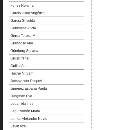
Funes Romina
Garcia Hilda Angélica
García Griselda
Genovese Alicia
Gerez Teresa M.
Grandoso Ana
Grimberg Susana
Gruss Irene
Guillot Ana
Hache Miryam
Jaduszliwer Raquel
Jimenez España Paula
Jungman Eva
Legarreta Inés
Leguizamón María
Lemos Alejandro Nevio
Levin Axel