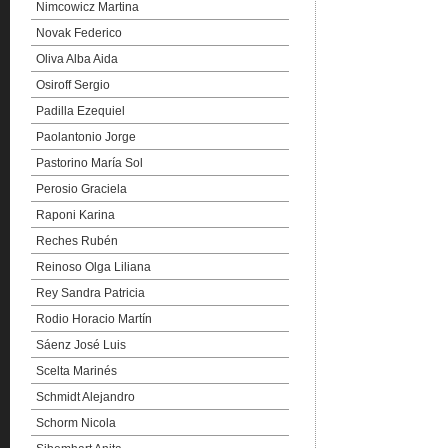
Nimcowicz Martina
Novak Federico
Oliva Alba Aida
Osiroff Sergio
Padilla Ezequiel
Paolantonio Jorge
Pastorino María Sol
Perosio Graciela
Raponi Karina
Reches Rubén
Reinoso Olga Liliana
Rey Sandra Patricia
Rodio Horacio Martín
Sáenz José Luis
Scelta Marinés
Schmidt Alejandro
Schorm Nicola