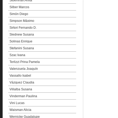
Sibemhart Anita
Silber Marcos
Simón Diego
Simpson Máximo
Sirtori Fernando D.
Slednew Susana
Solinas Enrique
Stefanini Susana
Szac Ivana
Terlizzi Prina Pamela
Valenzuela Joaquín
Vassallo Isabel
Vázquez Claudia
Villalba Susana
Vinderman Paulina
Vini Lucas
Waisman Alicia
Wernicke Guadalupe