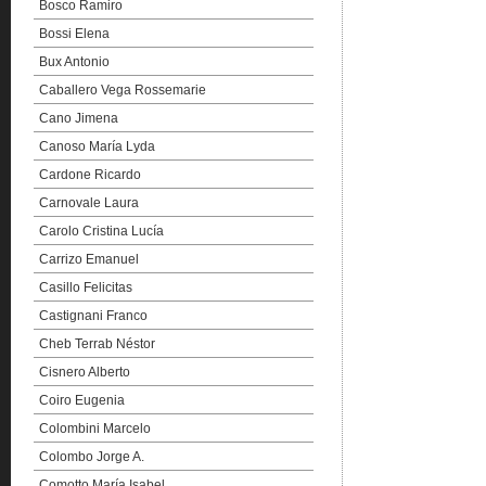
Bosco Ramiro
Bossi Elena
Bux Antonio
Caballero Vega Rossemarie
Cano Jimena
Canoso María Lyda
Cardone Ricardo
Carnovale Laura
Carolo Cristina Lucía
Carrizo Emanuel
Casillo Felicitas
Castignani Franco
Cheb Terrab Néstor
Cisnero Alberto
Coiro Eugenia
Colombini Marcelo
Colombo Jorge A.
Comotto María Isabel