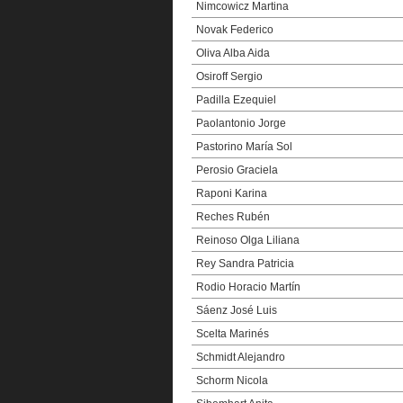
Nimcowicz Martina
Novak Federico
Oliva Alba Aida
Osiroff Sergio
Padilla Ezequiel
Paolantonio Jorge
Pastorino María Sol
Perosio Graciela
Raponi Karina
Reches Rubén
Reinoso Olga Liliana
Rey Sandra Patricia
Rodio Horacio Martín
Sáenz José Luis
Scelta Marinés
Schmidt Alejandro
Schorm Nicola