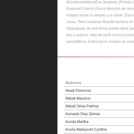
emio Único Poesía 2012)
ión general Poesía 2012) Una
o que cada cosa es todas las
 conciencia sin unidad,
De esa manera el perro de las
y todo dicho sin ironías
Autores
Abadi Florencia
Abbati Mauricio
Abbati Silvia Patricia
Acevedo Díaz Zelmar
Acosta Martha
Acuña Matayoshi Cynthia