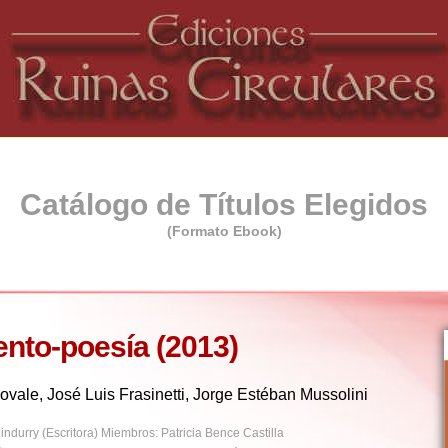
Catálogo de Títulos Elegidos
(Formato Ebook)
Tengo un cielo en la cocina
Poesía
Laura Carnovale
Tengo un cielo en la cocina - Interesante el juego que hace con las 