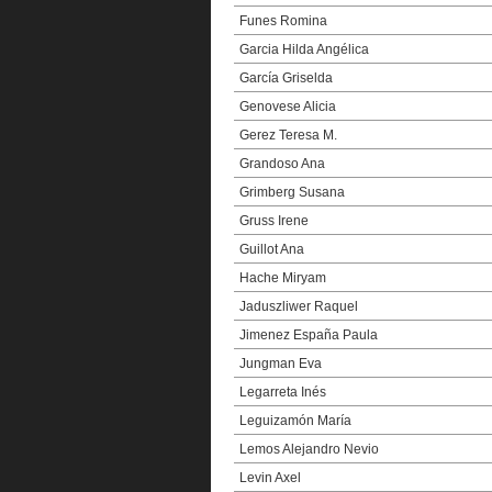
Funes Romina
Garcia Hilda Angélica
García Griselda
Genovese Alicia
Gerez Teresa M.
Grandoso Ana
Grimberg Susana
Gruss Irene
Guillot Ana
Hache Miryam
Jaduszliwer Raquel
Jimenez España Paula
Jungman Eva
Legarreta Inés
Leguizamón María
Lemos Alejandro Nevio
Levin Axel