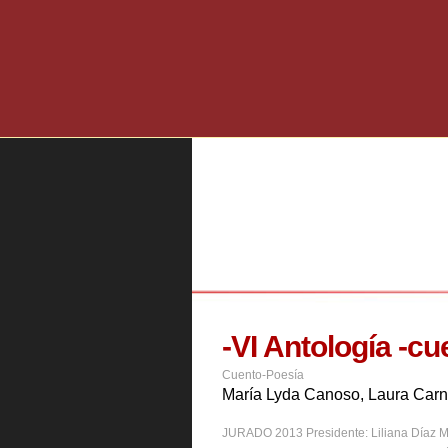
13)
Jorge Estéban Mussolini
 Bence Castilla