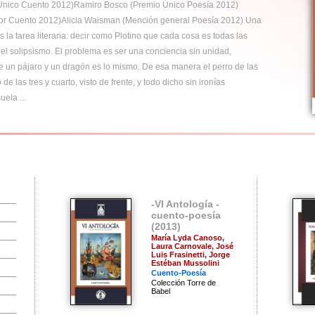
mundo donde transcurre un mes y un día, Mi patria es el espacio 
entre el mate y la noche, dice Laura Carnovale, ciclo que, de forma 
recomenzar todo el tiempo. Jugar con el espacio y el tiempo, inter
desde una cocina aséptica, incolora, los grises y las transparencias
estalla. Y más allá, por la ventana, el cielo tiene el color de las oll
botella vacía me abollo, ...
-VI Antología -
cuento-poesía
(2013)
María Lyda Canoso
,
Laura Carnovale
,
José
Luis Frasinetti
,
Jorge
Estéban Mussolini
Cuento-Poesía
Colección Torre de
Babel