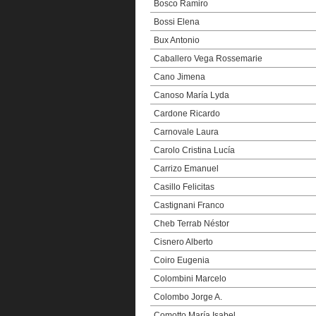
Bosco Ramiro
Bossi Elena
Bux Antonio
Caballero Vega Rossemarie
Cano Jimena
Canoso María Lyda
Cardone Ricardo
Carnovale Laura
Carolo Cristina Lucía
Carrizo Emanuel
Casillo Felicitas
Castignani Franco
Cheb Terrab Néstor
Cisnero Alberto
Coiro Eugenia
Colombini Marcelo
Colombo Jorge A.
Comotto María Isabel