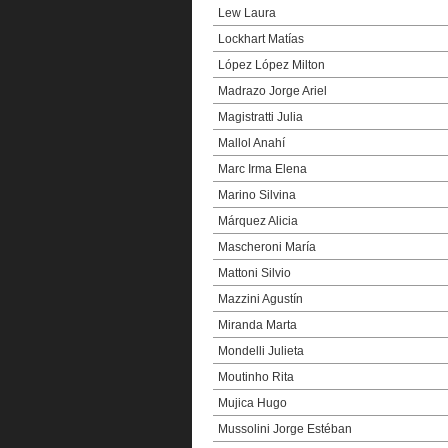
Lew Laura
Lockhart Matías
López López Milton
Madrazo Jorge Ariel
Magistratti Julia
Mallol Anahí
Marc Irma Elena
Marino Silvina
Márquez Alicia
Mascheroni María
Mattoni Silvio
Mazzini Agustín
Miranda Marta
Mondelli Julieta
Moutinho Rita
Mujica Hugo
Mussolini Jorge Estéban