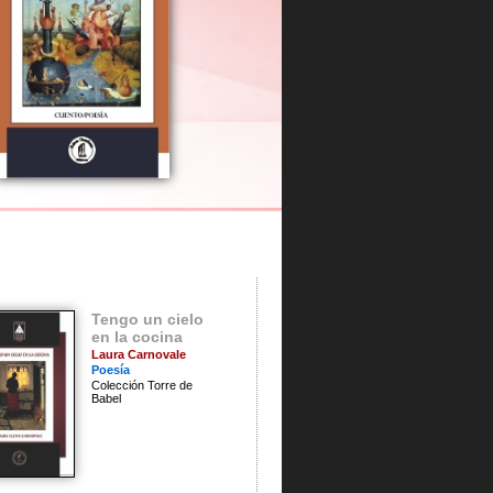
que construyo entre domingo y domingo
circular, pareciera estar predispuesto a
esante y sensible manera de pensar la vida
 y la gota de sangre de cuando el vidrio
as viejas. Laura habla de la sensación de
Tengo un cielo
en la cocina
Laura Carnovale
Poesía
Colección Torre de
Babel