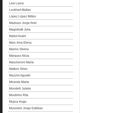
Lew Laura
Lockhart Matías
López López Milton
Madrazo Jorge Ariel
Magistratti Julia
Mallol Anahí
Marc Irma Elena
Marino Silvina
Márquez Alicia
Mascheroni María
Mattoni Silvio
Mazzini Agustín
Miranda Marta
Mondelli Julieta
Moutinho Rita
Mujica Hugo
Mussolini Jorge Estéban