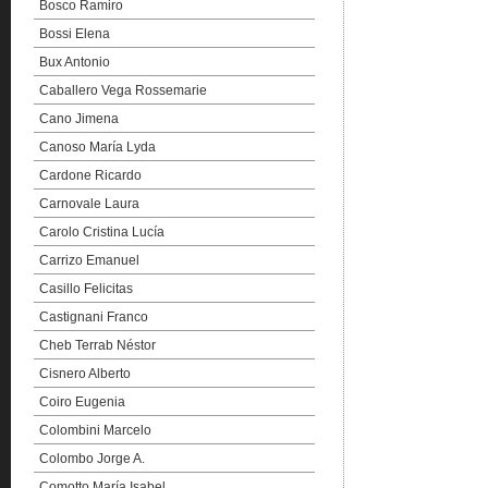
Bosco Ramiro
Bossi Elena
Bux Antonio
Caballero Vega Rossemarie
Cano Jimena
Canoso María Lyda
Cardone Ricardo
Carnovale Laura
Carolo Cristina Lucía
Carrizo Emanuel
Casillo Felicitas
Castignani Franco
Cheb Terrab Néstor
Cisnero Alberto
Coiro Eugenia
Colombini Marcelo
Colombo Jorge A.
Comotto María Isabel