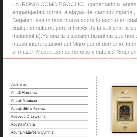
LA IRONÍA COMO ESCOLIO, comentario a tantas t
emparejadas, torres, atalayas del camino imperial,
Segalen, esa mirada nueva sobre lo escrito en cual
cualquier cultura, pero a través de la sutileza, la b
melancolía).Ya sea la discusión bizantina que nos o
nueva interpretación del Muro por el demonio, la mu
el masón Mozart con su heroico y católico Réquiem,
bestiales de San Miguel Arcángel, la historia que
conos de sombra, el pobre papa Celestino colocad
antesala del infierno (ni siquiera era digno de él) y
mismo Dante en el ...
Autores
Abadi Florencia
Abbati Mauricio
Abbati Silvia Patricia
Acevedo Díaz Zelmar
Acosta Martha
Acuña Matayoshi Cynthia