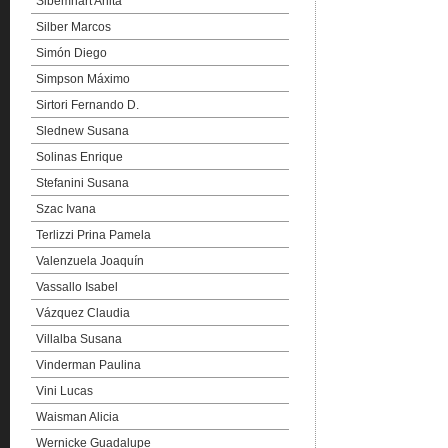
Sibemhart Anita
Silber Marcos
Simón Diego
Simpson Máximo
Sirtori Fernando D.
Slednew Susana
Solinas Enrique
Stefanini Susana
Szac Ivana
Terlizzi Prina Pamela
Valenzuela Joaquín
Vassallo Isabel
Vázquez Claudia
Villalba Susana
Vinderman Paulina
Vini Lucas
Waisman Alicia
Wernicke Guadalupe