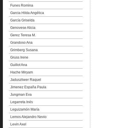
Funes Romina
Garcia Hilda Angélica
García Griselda
Genovese Alicia
Gerez Teresa M.
Grandoso Ana
Grimberg Susana
Gruss Irene
Guillot Ana
Hache Miryam
Jaduszliwer Raquel
Jimenez España Paula
Jungman Eva
Legarreta Inés
Leguizamón María
Lemos Alejandro Nevio
Levin Axel