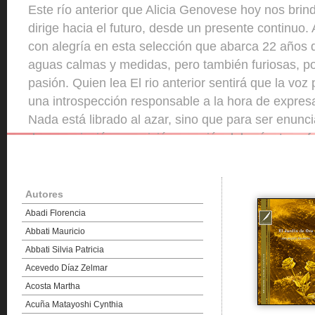
Este río anterior que Alicia Genovese hoy nos brind
dirige hacia el futuro, desde un presente continuo.
con alegría en esta selección que abarca 22 años 
aguas calmas y medidas, pero también furiosas, p
pasión. Quien lea El rio anterior sentirá que la voz
una introspección responsable a la hora de expresa
Nada está librado al azar, sino que para ser enunc
de enunciación que vivió, recorrió, elaboró y trans
Belleza formal y conceptual, precisión del decir, d
poesía capaz de rescatarnos del estanque de la vid
Autores
Abadi Florencia
Abbati Mauricio
Abbati Silvia Patricia
Acevedo Díaz Zelmar
Acosta Martha
Acuña Matayoshi Cynthia