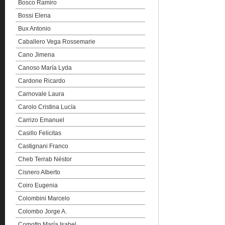
Bosco Ramiro
Bossi Elena
Bux Antonio
Caballero Vega Rossemarie
Cano Jimena
Canoso María Lyda
Cardone Ricardo
Carnovale Laura
Carolo Cristina Lucía
Carrizo Emanuel
Casillo Felicitas
Castignani Franco
Cheb Terrab Néstor
Cisnero Alberto
Coiro Eugenia
Colombini Marcelo
Colombo Jorge A.
Comotto María Isabel