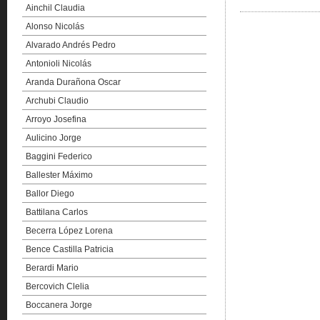
Ainchil Claudia
Alonso Nicolás
Alvarado Andrés Pedro
Antonioli Nicolás
Aranda Durañona Oscar
Archubi Claudio
Arroyo Josefina
Aulicino Jorge
Baggini Federico
Ballester Máximo
Ballor Diego
Battilana Carlos
Becerra López Lorena
Bence Castilla Patricia
Berardi Mario
Bercovich Clelia
Boccanera Jorge