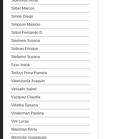
Sibemhart Anita
Silber Marcos
Simón Diego
Simpson Máximo
Sirtori Fernando D.
Slednew Susana
Solinas Enrique
Stefanini Susana
Szac Ivana
Terlizzi Prina Pamela
Valenzuela Joaquín
Vassallo Isabel
Vázquez Claudia
Villalba Susana
Vinderman Paulina
Vini Lucas
Waisman Alicia
Wernicke Guadalupe