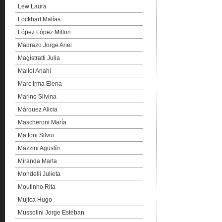
Lew Laura
Lockhart Matías
López López Milton
Madrazo Jorge Ariel
Magistratti Julia
Mallol Anahí
Marc Irma Elena
Marino Silvina
Márquez Alicia
Mascheroni María
Mattoni Silvio
Mazzini Agustín
Miranda Marta
Mondelli Julieta
Moutinho Rita
Mujica Hugo
Mussolini Jorge Estéban