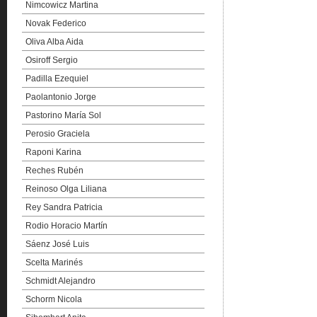
Nimcowicz Martina
Novak Federico
Oliva Alba Aida
Osiroff Sergio
Padilla Ezequiel
Paolantonio Jorge
Pastorino María Sol
Perosio Graciela
Raponi Karina
Reches Rubén
Reinoso Olga Liliana
Rey Sandra Patricia
Rodio Horacio Martín
Sáenz José Luis
Scelta Marinés
Schmidt Alejandro
Schorm Nicola