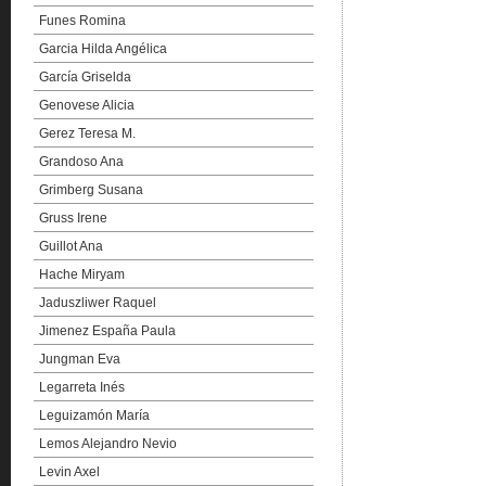
Funes Romina
Garcia Hilda Angélica
García Griselda
Genovese Alicia
Gerez Teresa M.
Grandoso Ana
Grimberg Susana
Gruss Irene
Guillot Ana
Hache Miryam
Jaduszliwer Raquel
Jimenez España Paula
Jungman Eva
Legarreta Inés
Leguizamón María
Lemos Alejandro Nevio
Levin Axel