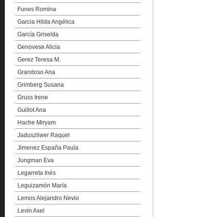
Funes Romina
Garcia Hilda Angélica
García Griselda
Genovese Alicia
Gerez Teresa M.
Grandoso Ana
Grimberg Susana
Gruss Irene
Guillot Ana
Hache Miryam
Jaduszliwer Raquel
Jimenez España Paula
Jungman Eva
Legarreta Inés
Leguizamón María
Lemos Alejandro Nevio
Levin Axel