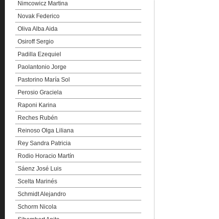
Nimcowicz Martina
Novak Federico
Oliva Alba Aida
Osiroff Sergio
Padilla Ezequiel
Paolantonio Jorge
Pastorino María Sol
Perosio Graciela
Raponi Karina
Reches Rubén
Reinoso Olga Liliana
Rey Sandra Patricia
Rodio Horacio Martín
Sáenz José Luis
Scelta Marinés
Schmidt Alejandro
Schorm Nicola