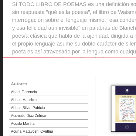
SI TODO LIBRO DE POEMAS es una definición sob
sin respuesta "qué es la poesía", el libro de Waism
interrogación sobre el lenguaje mismo, "esa cond
y esa felicidad aún invisible" en palabras de Blancho
poesía clásica que habla de la ajenidad, dirigida 
el propio lenguaje asume su doble carácter de silen
poeta es así atravesado por la lengua como cualqu
la cierta conciencia de semejante fenómeno. Y co
arte asume su condición paradojal, se hace en la 
desconocerse, más dueño de lo más esencial de sí
Autores
Abadi Florencia
Abbati Mauricio
Abbati Silvia Patricia
Acevedo Díaz Zelmar
Acosta Martha
Acuña Matayoshi Cynthia