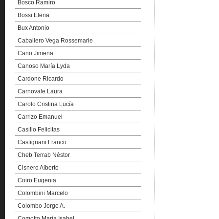
Bosco Ramiro
Bossi Elena
Bux Antonio
Caballero Vega Rossemarie
Cano Jimena
Canoso María Lyda
Cardone Ricardo
Carnovale Laura
Carolo Cristina Lucía
Carrizo Emanuel
Casillo Felicitas
Castignani Franco
Cheb Terrab Néstor
Cisnero Alberto
Coiro Eugenia
Colombini Marcelo
Colombo Jorge A.
Comotto María Isabel