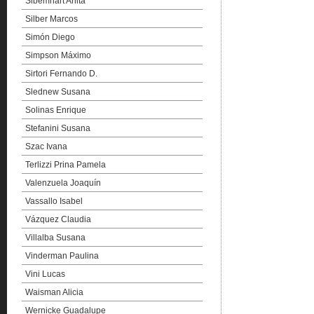
Sibemhart Anita
Silber Marcos
Simón Diego
Simpson Máximo
Sirtori Fernando D.
Slednew Susana
Solinas Enrique
Stefanini Susana
Szac Ivana
Terlizzi Prina Pamela
Valenzuela Joaquín
Vassallo Isabel
Vázquez Claudia
Villalba Susana
Vinderman Paulina
Vini Lucas
Waisman Alicia
Wernicke Guadalupe