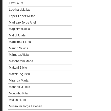
Lew Laura
Lockhart Matías
López López Milton
Madrazo Jorge Ariel
Magistratti Julia
Mallol Anahí
Marc Irma Elena
Marino Silvina
Márquez Alicia
Mascheroni María
Mattoni Silvio
Mazzini Agustín
Miranda Marta
Mondelli Julieta
Moutinho Rita
Mujica Hugo
Mussolini Jorge Estéban