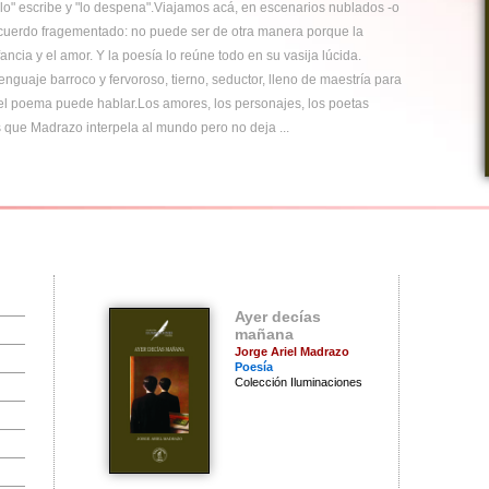
o "lo" escribe y "lo despena".Viajamos acá, en escenarios nublados -o
 recuerdo fragementado: no puede ser de otra manera porque la
nfancia y el amor. Y la poesía lo reúne todo en su vasija lúcida.
nguaje barroco y fervoroso, tierno, seductor, lleno de maestría para
el poema puede hablar.Los amores, los personajes, los poetas
s que Madrazo interpela al mundo pero no deja ...
Ayer decías
mañana
Jorge Ariel Madrazo
Poesía
Colección Iluminaciones