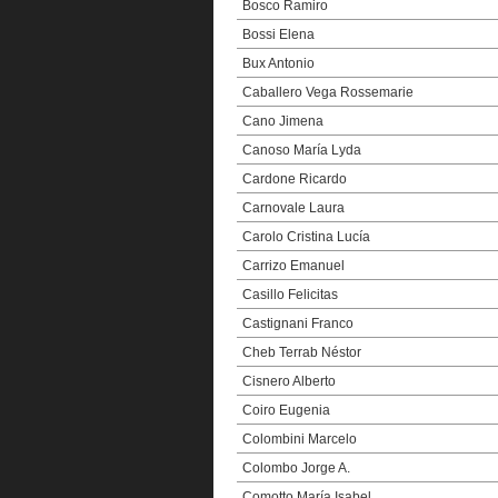
Bosco Ramiro
Bossi Elena
Bux Antonio
Caballero Vega Rossemarie
Cano Jimena
Canoso María Lyda
Cardone Ricardo
Carnovale Laura
Carolo Cristina Lucía
Carrizo Emanuel
Casillo Felicitas
Castignani Franco
Cheb Terrab Néstor
Cisnero Alberto
Coiro Eugenia
Colombini Marcelo
Colombo Jorge A.
Comotto María Isabel