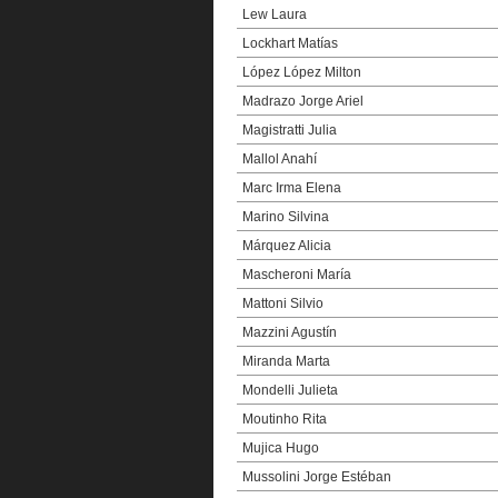
Lew Laura
Lockhart Matías
López López Milton
Madrazo Jorge Ariel
Magistratti Julia
Mallol Anahí
Marc Irma Elena
Marino Silvina
Márquez Alicia
Mascheroni María
Mattoni Silvio
Mazzini Agustín
Miranda Marta
Mondelli Julieta
Moutinho Rita
Mujica Hugo
Mussolini Jorge Estéban