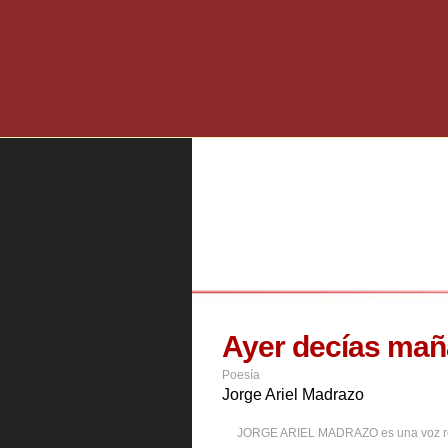
Ayer decías ma
Poesía
Jorge Ariel Madrazo
JORGE ARIEL MADRAZO es una voz reconoc