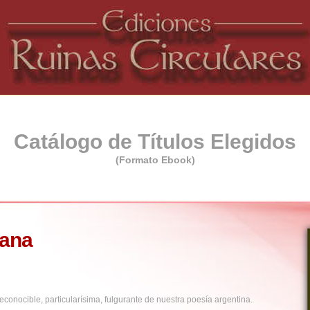
Catálogo de Títulos Elegidos
(Formato Ebook)
ñana
ible, particularísima, fulgurante de nuestra poesía argentina.