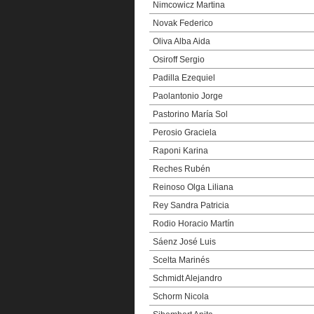
Nimcowicz Martina
Novak Federico
Oliva Alba Aida
Osiroff Sergio
Padilla Ezequiel
Paolantonio Jorge
Pastorino María Sol
Perosio Graciela
Raponi Karina
Reches Rubén
Reinoso Olga Liliana
Rey Sandra Patricia
Rodio Horacio Martín
Sáenz José Luis
Scelta Marinés
Schmidt Alejandro
Schorm Nicola