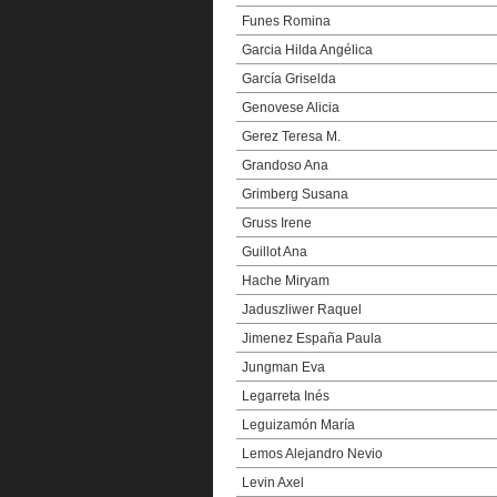
Funes Romina
Garcia Hilda Angélica
García Griselda
Genovese Alicia
Gerez Teresa M.
Grandoso Ana
Grimberg Susana
Gruss Irene
Guillot Ana
Hache Miryam
Jaduszliwer Raquel
Jimenez España Paula
Jungman Eva
Legarreta Inés
Leguizamón María
Lemos Alejandro Nevio
Levin Axel