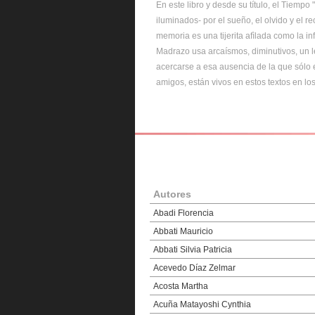
En este libro y desde su título, el Tiemp
iluminados- por el sueño, el olvido y el
memoria es una tijerita afìlada como la i
Madrazo usa arcaísmos, diminutivos, un le
acercarse a esa ausencia de la que sólo 
amigos, están vivos en estos textos en lo
Autores
Abadi Florencia
Abbati Mauricio
Abbati Silvia Patricia
Acevedo Díaz Zelmar
Acosta Martha
Acuña Matayoshi Cynthia