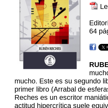
Le
Editor
64 pá
RUB
mucho
mucho. Este es su segundo lib
primer libro (Arrabal de esfe
Reches es un escritor maniáti
actitud hipercrítica suele equ