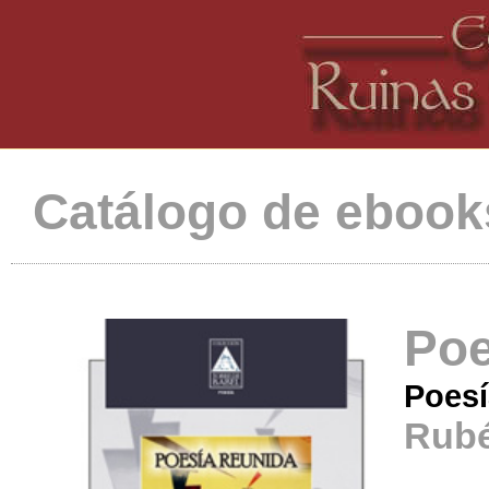
Catálogo de ebook
Poe
Poesí
Rub