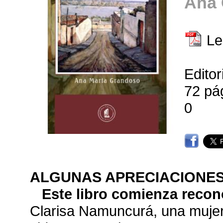
Ana
Le
Editor
72 pá
0
ALGUNAS APRECIACIONE
Este libro comienza recon
Clarisa Namuncurá, una mujer